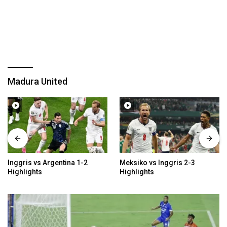
Madura United
Inggris vs Argentina 1-2
Meksiko vs Inggris 2-3
Highlights
Highlights