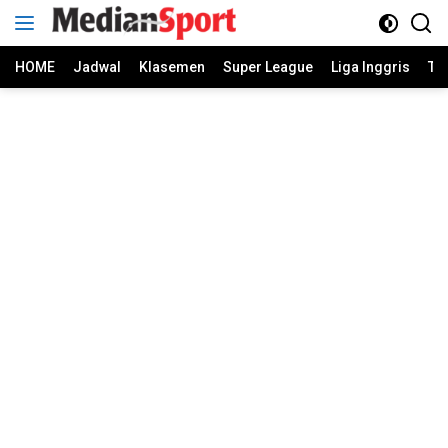
Skip
to
content
HOME
Jadwal
Klasemen
Super League
Liga Inggris
Ti