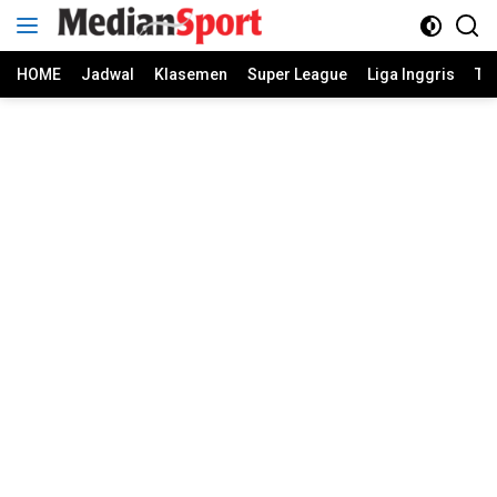
Skip
to
content
HOME
Jadwal
Klasemen
Super League
Liga Inggris
Ti