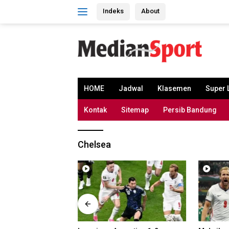
Skip
Indeks
About
to
content
HOME
Jadwal
Klasemen
Super 
Kontak
Sitemap
Persib Bandung
Chelsea