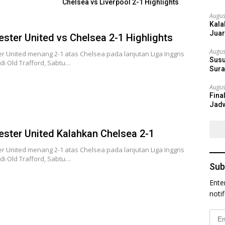
Chelsea vs Liverpool 2-1 Highlights
Augus
Kala
Juar
ster United vs Chelsea 2-1 Highlights
Augus
 United menang 2-1 atas Chelsea pada lanjutan Liga Inggris
Susu
di Old Trafford, Sabtu…
Sura
Augus
Fina
Jadw
ster United Kalahkan Chelsea 2-1
 United menang 2-1 atas Chelsea pada lanjutan Liga Inggris
di Old Trafford, Sabtu…
Sub
Ente
noti
Emai