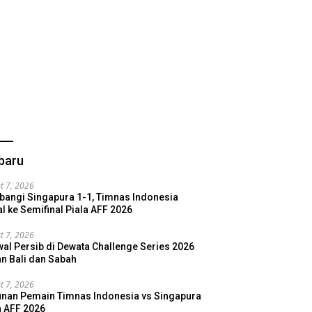
gal vs Kroasia 2-1
Spanyol vs Austria 3-0
I
ights
Highlights
baru
t 7, 2026
bangi Singapura 1-1, Timnas Indonesia
l ke Semifinal Piala AFF 2026
t 7, 2026
al Persib di Dewata Challenge Series 2026
n Bali dan Sabah
t 7, 2026
nan Pemain Timnas Indonesia vs Singapura
a AFF 2026