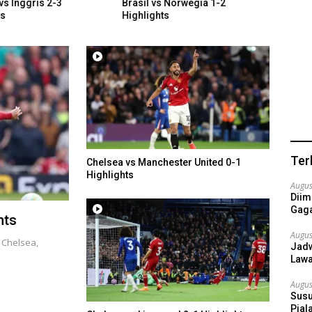
vs Inggris 2-3
Brasil vs Norwegia 1-2
Portu
ts
Highlights
Highl
Ter
Chelsea vs Manchester United 0-1
Highlights
Augus
Diim
Gaga
hts
Augus
s Chelsea,
Jadw
Lawa
Augus
Susu
Pial