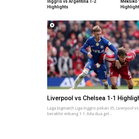
rgentina 1-0
Inggris vs Argentina 1-2
Meksiko 
Highlights
Highligh
Liverpool vs Chelsea 1-1 Highlig
Laga bigmatch Liga Inggris pekan 35, Liverpool v
berakhir imbang 1-1. Ada dua gol…