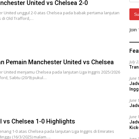
Addr
nchester United vs Chelsea 2-0
r United unggul 2-0 atas Chelsea pada babak pertama lanjutan
Su
s di Old Trafford,…
Join
Fea
n Pemain Manchester United vs Chelsea
July 
Tran
r United menjamu Chelsea pada lanjutan Liga Inggris 2025/2026
fford, Sabtu (20/9) pukul…
June 
Jadw
Ingg
June 
Jadw
June 
l vs Chelsea 1-0 Highlights
Jadw
Kick
nang 1-0 atas Chelsea pada lanjutan Liga Inggris di Emirates
Minggu (16/3/2025) malam….
June 