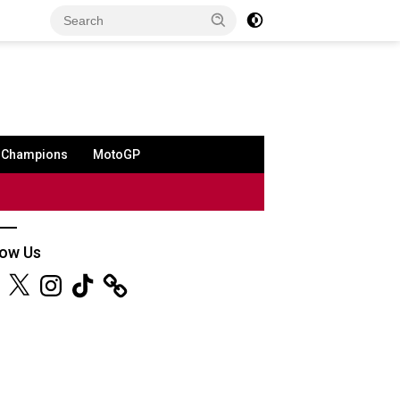
a Champions
MotoGP
low Us
ebook
X
Instagram
TikTok