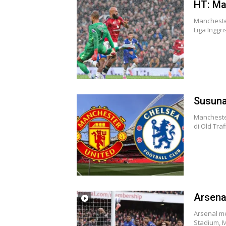
HT: Ma
Mancheste
Liga Inggri
Susuna
Mancheste
di Old Tra
Arsena
Arsenal me
Stadium, 