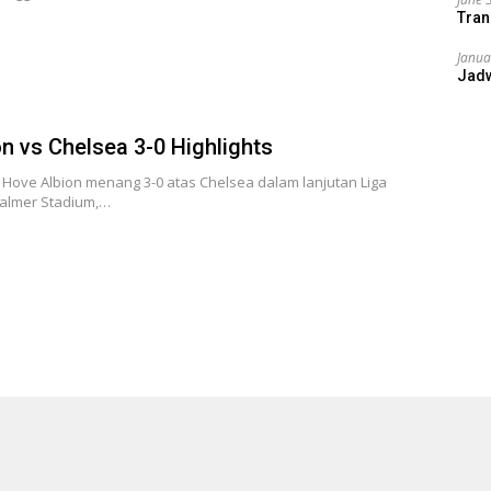
Tran
Janua
Jad
on vs Chelsea 3-0 Highlights
 Hove Albion menang 3-0 atas Chelsea dalam lanjutan Liga
 Falmer Stadium,…