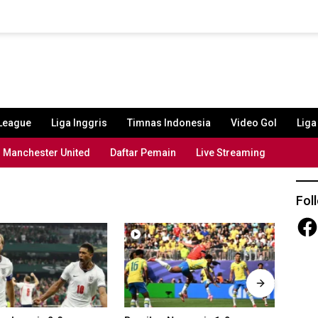
League
Liga Inggris
Timnas Indonesia
Video Gol
Lig
Manchester United
Daftar Pemain
Live Streaming
Fol
Fac