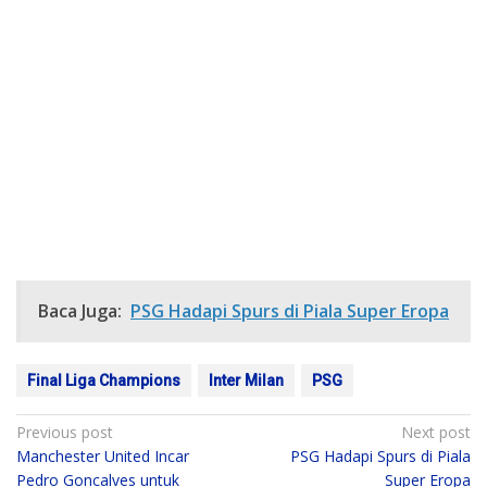
Baca Juga:
PSG Hadapi Spurs di Piala Super Eropa
Final Liga Champions
Inter Milan
PSG
Post
Previous post
Next post
Manchester United Incar
PSG Hadapi Spurs di Piala
navigation
Pedro Goncalves untuk
Super Eropa