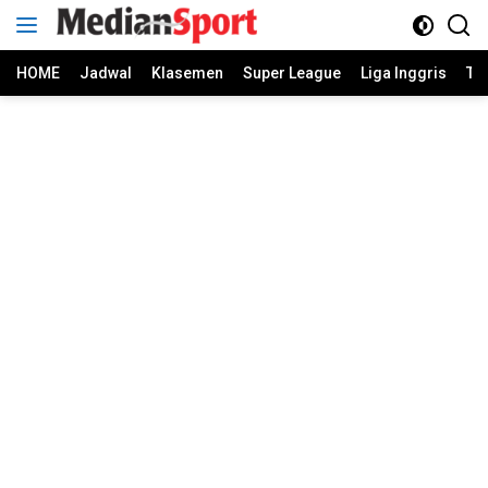
Skip
to
content
HOME
Jadwal
Klasemen
Super League
Liga Inggris
Ti