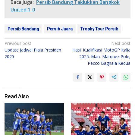
Baca Juga:
Persib Bandung Taklukkan Bangkok
United 1-0
Persib Bandung
Persib Juara
Trophy Tour Persib
Post
Previous post
Next post
Update Jadwal Piala Presiden
Hasil Kualifikasi MotoGP Italia
navigation
2025
2025: Marc Marquez Pole,
Pecco Bagnaia Kedua
Read Also