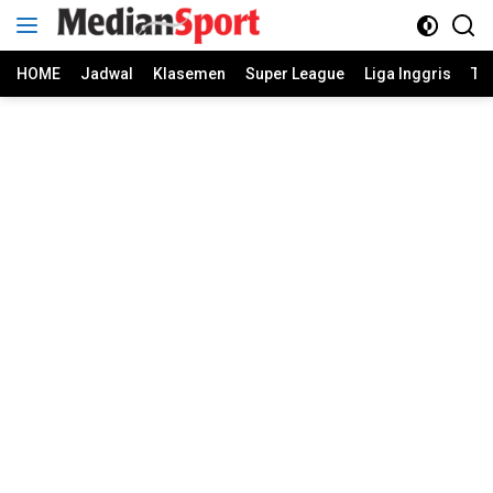
Skip
to
content
HOME
Jadwal
Klasemen
Super League
Liga Inggris
Ti