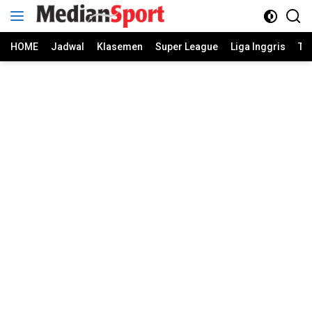
Skip
to
content
HOME
Jadwal
Klasemen
Super League
Liga Inggris
Ti