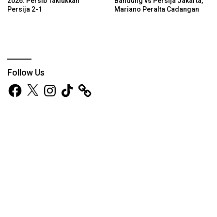
2026: Persib Taklukkan
Bandung vs Persija Jakarta,
Persija 2-1
Mariano Peralta Cadangan
Follow Us
Facebook
X
Instagram
TikTok