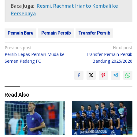
Baca Juga:
Resmi, Rachmat Irianto Kembali ke
Persebaya
Pemain Baru
Pemain Persib
Transfer Persib
Post
Previous post
Next post
Persib Lepas Pemain Muda ke
Transfer Pemain Persib
navigation
Semen Padang FC
Bandung 2025/2026
Read Also