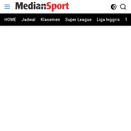
Skip
to
content
HOME
Jadwal
Klasemen
Super League
Liga Inggris
Ti