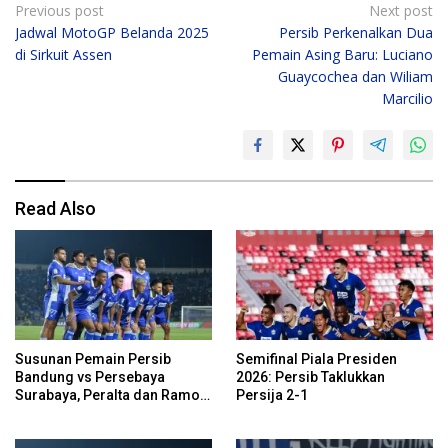
Post
Previous post
Next post
Jadwal MotoGP Belanda 2025
Persib Perkenalkan Dua
navigation
di Sirkuit Assen
Pemain Asing Baru: Luciano
Guaycochea dan Wiliam
Marcilio
Read Also
Susunan Pemain Persib
Semifinal Piala Presiden
Bandung vs Persebaya
2026: Persib Taklukkan
Surabaya, Peralta dan Ramon
Persija 2-1
Cadangan