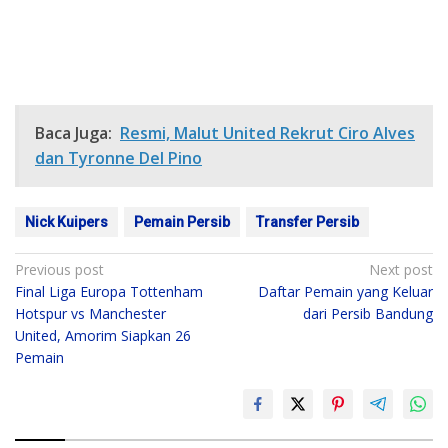
Baca Juga:
Resmi, Malut United Rekrut Ciro Alves
dan Tyronne Del Pino
Nick Kuipers
Pemain Persib
Transfer Persib
Post
Previous post
Next post
Final Liga Europa Tottenham
Daftar Pemain yang Keluar
navigation
Hotspur vs Manchester
dari Persib Bandung
United, Amorim Siapkan 26
Pemain