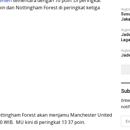
semen
sementara dengan 70 poin. Di peringkat
in dan Nottingham Forest di peringkat ketiga
Augus
Susu
Jaka
Augus
Jadw
Laga
Augus
Jadw
Sub
Ente
noti
Nottingham Forest akan menjamu Manchester United
Emai
00 WIB. MU kini di peringkat 13 37 poin.
Addr