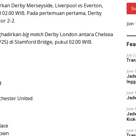
rkan Derby Merseyside, Liverpool vs Everton,
Su
kul 02.00 WIB. Pada pertemuan pertama, Derby
or 2-2.
Join
nghadirkan
big match
Derby London antara Chelsea
25) di Stamford Bridge, pukul 02.00 WIB.
Fea
July 
Tran
June 
Jadw
Ingg
d
June 
chester United
Jadw
June 
Jadw
Kick
lace
June 
Town
Tran