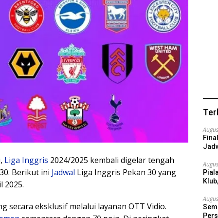
Ter
Augus
Fina
Jadw
u,
Liga Inggris
2024/2025 kembali digelar tengah
Augus
0. Berikut ini
Jadwal
Liga Inggris Pekan 30 yang
Pial
Klub
l 2025.
Augus
ng secara eksklusif melalui layanan OTT Vidio.
Semi
Pers