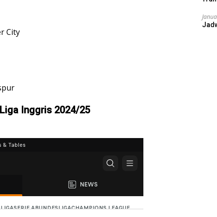
Janua
Jad
r City
spur
Liga Inggris 2024/25