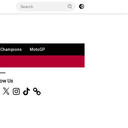
a Champions
MotoGP
low Us
ebook
X
Instagram
TikTok