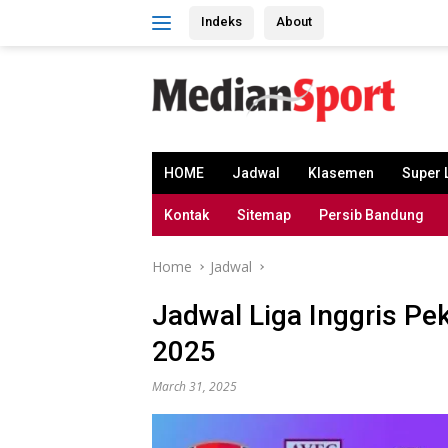
Skip
Indeks
About
to
content
HOME
Jadwal
Klasemen
Super 
Kontak
Sitemap
Persib Bandung
Home
Jadwal
Jadwal Liga Inggris Pe
2025
March 31, 2025