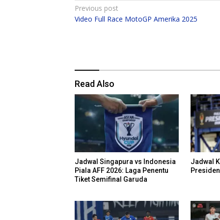
Post
Previous post
Video Full Race MotoGP Amerika 2025
navigation
Read Also
Jadwal Singapura vs Indonesia
Jadwal Ki
Piala AFF 2026: Laga Penentu
Presiden
Tiket Semifinal Garuda