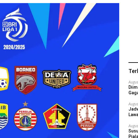
Ter
Augus
Diim
Gaga
Augus
Jadw
Lawa
Augus
Susu
Pial