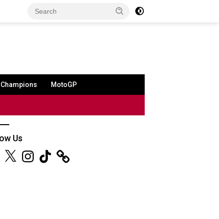
a Champions
MotoGP
low Us
ebook
X
Instagram
TikTok