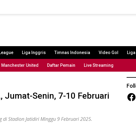
League
Liga Inggris
Timnas Indonesia
Video Gol
Lig
Manchester United
Daftar Pemain
Live Streaming
Fol
, Jumat-Senin, 7-10 Februari
Fac
i Stadion Jatidiri Minggu 9 Februari 2025.