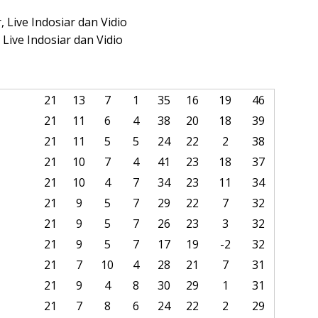
Live Indosiar dan Vidio
Live Indosiar dan Vidio
21
13
7
1
35
16
19
46
21
11
6
4
38
20
18
39
21
11
5
5
24
22
2
38
21
10
7
4
41
23
18
37
21
10
4
7
34
23
11
34
21
9
5
7
29
22
7
32
21
9
5
7
26
23
3
32
21
9
5
7
17
19
-2
32
21
7
10
4
28
21
7
31
21
9
4
8
30
29
1
31
21
7
8
6
24
22
2
29