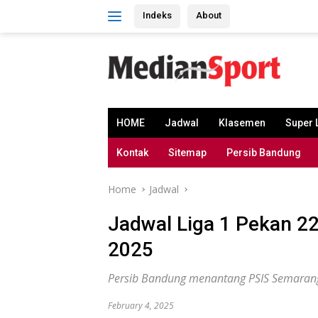
Skip
Indeks
About
to
content
HOME
Jadwal
Klasemen
Super 
Kontak
Sitemap
Persib Bandung
Home
Jadwal
Jadwal Liga 1 Pekan 22
2025
Persib Bandung menantang PSIS Semarang d
February 4, 2025