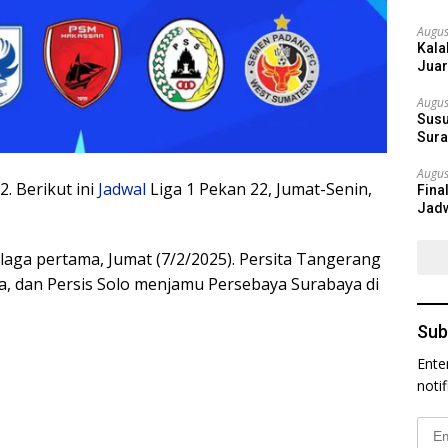
Augus
Kala
Juar
Augus
Susu
Sura
Augus
. Berikut ini
Jadwal
Liga 1 Pekan 22, Jumat-Senin,
Fina
Jadw
laga pertama, Jumat (7/2/2025). Persita Tangerang
na, dan Persis Solo menjamu Persebaya Surabaya di
Sub
Ente
noti
Emai