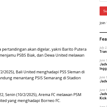
Addr
Su
Join
Fea
July 
ga pertandingan akan digelar, yakni Barito Putera
Tran
menjamu PSBS Biak, dan Dewa United melawan
June 
Jadw
Ingg
/2/2025), Bali United menghadapi PSS Sleman di
andung menantang PSIS Semarang di Stadion
June 
Jadw
June 
 22, Senin (10/2/2025), Arema FC melawan PSM
Jadw
Kick
United yang menghadapi Borneo FC.
June 