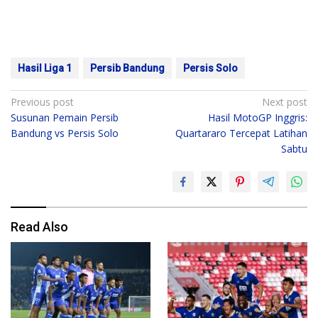
Hasil Liga 1
Persib Bandung
Persis Solo
Post
Previous post
Next post
Susunan Pemain Persib
Hasil MotoGP Inggris:
navigation
Bandung vs Persis Solo
Quartararo Tercepat Latihan
Sabtu
Read Also