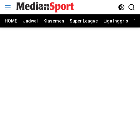
Skip
to
content
HOME
Jadwal
Klasemen
Super League
Liga Inggris
Ti