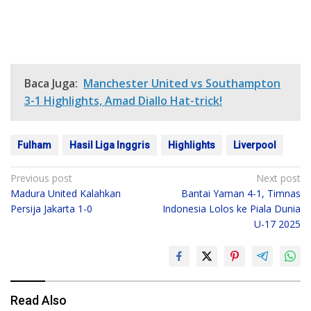
Baca Juga:
Manchester United vs Southampton
3-1 Highlights, Amad Diallo Hat-trick!
Fulham
Hasil Liga Inggris
Highlights
Liverpool
Post
Previous post
Next post
Madura United Kalahkan
Bantai Yaman 4-1, Timnas
navigation
Persija Jakarta 1-0
Indonesia Lolos ke Piala Dunia
U-17 2025
Read Also