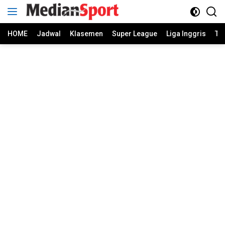
Skip
to
content
HOME
Jadwal
Klasemen
Super League
Liga Inggris
Ti