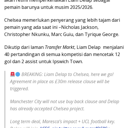
akan resmi memperkenalkan Liam Delap sebagai
pemain barunya untuk musim 2025/2026.
Chelsea memerlukan penyerang yang lebih tajam dari
pemain yang ada saat ini –Nicholas Jackson,
Christopher Nkunku, Marc Guiu, dan Tyrique George.
Dikutip dari laman
Transfer Markt
, Liam Delap menjalani
40 pertandingan di semua kompetisi dan mencetak 12
gol dan 2 assist untuk Ipswich Town.
BREAKING: Liam Delap to Chelsea, here we go!
Agreement in place as £30m release clause will be
triggered.
Manchester City will not use buy back clause and Delap
has already accepted Chelsea project.
Long term deal, Maresca’s impact + UCL football key.