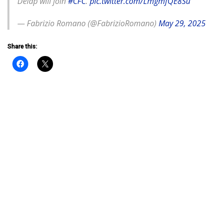
Delap will join
#CFC
.
pic.twitter.com/LmgmfQE8Su
— Fabrizio Romano (@FabrizioRomano)
May 29, 2025
Share this: