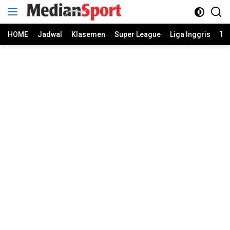
Skip
to
content
HOME
Jadwal
Klasemen
Super League
Liga Inggris
Ti