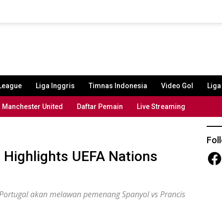
League
Liga Inggris
Timnas Indonesia
Video Gol
Lig
Manchester United
Daftar Pemain
Live Streaming
Fol
 Highlights UEFA Nations
Fac
, Portugal akan melawan pemenang Spanyol vs Prancis