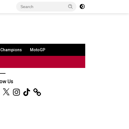
a Champions
MotoGP
low Us
ebook
X
Instagram
TikTok