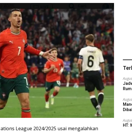
Ter
Augus
Jadw
Ruma
Augus
Manc
Dib
Augus
HT: 
 Nations League 2024/2025 usai mengalahkan