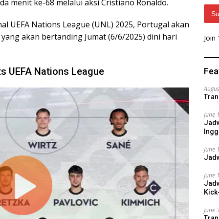
da menit ke-68 melalui aksi Cristiano Ronaldo.
Su
final UEFA Nations League (UNL) 2025, Portugal akan
ang akan bertanding Jumat (6/6/2025) dini hari
Join
hts UEFA Nations League
Fea
Augus
Tran
June 
Jadw
Ingg
June 
Jadw
June 
Jadw
Kick
June 
Tran