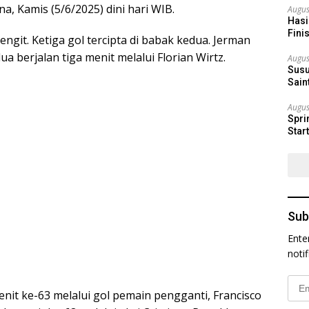
na, Kamis (5/6/2025) dini hari WIB.
Augus
Hasi
Fini
ngit. Ketiga gol tercipta di babak kedua. Jerman
a berjalan tiga menit melalui Florian Wirtz.
Augus
Susu
Sain
Augus
Spri
Star
Sub
Ente
noti
Emai
it ke-63 melalui gol pemain pengganti, Francisco
Addr