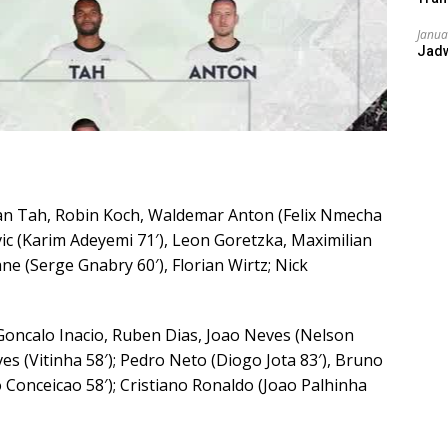
Janua
Jad
han Tah, Robin Koch, Waldemar Anton (Felix Nmecha
vic (Karim Adeyemi 71′), Leon Goretzka, Maximilian
ne (Serge Gnabry 60′), Florian Wirtz; Nick
Goncalo Inacio, Ruben Dias, Joao Neves (Nelson
s (Vitinha 58′); Pedro Neto (Diogo Jota 83′), Bruno
 Conceicao 58′); Cristiano Ronaldo (Joao Palhinha