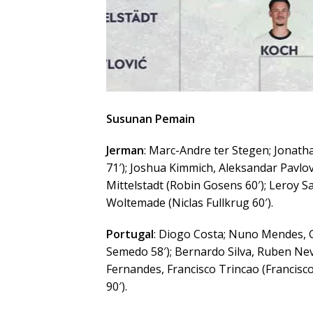
Susunan Pemain
Jerman
: Marc-Andre ter Stegen; Jonat
71′); Joshua Kimmich, Aleksandar Pavlo
Mittelstadt (Robin Gosens 60′); Leroy Sa
Woltemade (Niclas Fullkrug 60′).
Portugal
: Diogo Costa; Nuno Mendes, 
Semedo 58′); Bernardo Silva, Ruben Neve
Fernandes, Francisco Trincao (Francisco
90′).