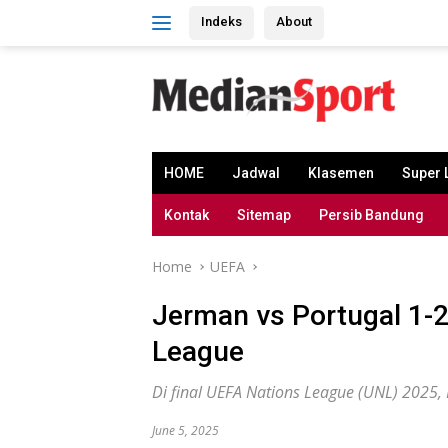
Skip
Indeks
About
to
content
HOME
Jadwal
Klasemen
Super 
Kontak
Sitemap
Persib Bandung
Home
UEFA
Jerman vs Portugal 1-2
League
Di final UEFA Nations League (UNL) 2025
June 5, 2025